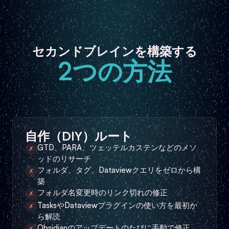
セカンドブレインを構築する
2つの方法
自作（DIY）ルート
GTD、PARA、ツェッテルカステンなどのメソ
✗
ッドのリサーチ
フォルダ、タグ、Dataviewクエリをゼロから構
✗
築
フォルダ名変更時のリンク切れの修正
✗
TasksやDataviewプラグインの使い方を最初か
✗
ら解読
Obsidianのアップデートのたびに手動で修正
✗