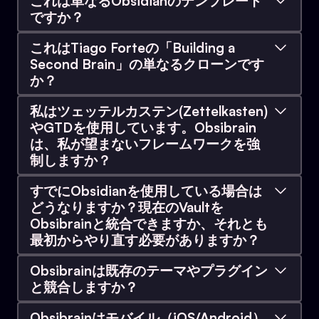
これは単なるObsidianのテンプレート
されています:
ですか？
いいえ。ほとんどの「テンプレート」は単なる空
1. 疲れ果てたビルダー:
フォルダ、プラグイン、
これはTiago Forteの「Building a
のフォルダと基本的なマークダウンファイルで
Dataviewクエリの調整に何時間も費やしてきた
Second Brain」の単なるクローンです
す。Obsibrainは
カスタムコーディングされた
方。Vaultが壊れやすく、メンテナンスに疲れてお
か？
Obsidianセットアップ
です。
り、ただ「機能するシステム」を求めている方。
全く違います。Tiago Forteの著作は多くの影響の
私はツェッテルカステン(Zettelkasten)
一つですが、Obsibrainは単一の書籍や著者にのみ
これはObsidian内で完全なオペレーティングシス
やGTDを使用しています。Obsibrain
2. 本気の初心者:
Obsidianが強力であることは知
基づいているわけではありません。これは、多数
テムとして機能します。P.A.R.Aアーキテクチャ、
は、私が望まないフレームワークを強
っているが、「セカンドブレイン」をゼロからコ
のシステム、方法論、実際のワークフローにわた
中央のコマンドセンター・ダッシュボード、リレ
制しますか？
ーディングして構築する方法を学ぶために20時間
る
最も効果的な生産性フレームワークを5年以上研
ーショナルデータベース、自動化されたタスクの
も費やしたくない方。プロが設計したプラグアン
Obsibrainは、PARA、GTD、PKMの原則の統合を
究した結果
です。PARAはその一部です。GTDもそ
すでにObsidianを使用している場合は
順序付けが事前設定されています。一行のコード
ドプレイのシステムを求めている方。
中心に構築されていますが、ほとんどの機能はモ
の一部です。ツェッテルカステンの原則もその一
どうなりますか？現在のVaultを
も書くことなく、シンプルなメモアプリと高度な
ジュール式でオプションです。特定の分野に異な
部です。
Obsibrainと統合できますか、それとも
生産性ツールの間のギャップを埋めます。
パワーユーザーであれ初心者であれ、私たちのド
る組織ロジックを好む場合、ドキュメントWikiで
最初からやり直す必要がありますか？
キュメントWikiがあらゆる推測を排除し、30分で
は、どのコンポーネントをワークフローに適応さ
Obsibrainであなたが得るものは、何百時間もの個
すべてを最初からやり直す必要はありません。移
稼働できるように導きます。
せることができ、どのコンポーネントをそのまま
Obsibrainは既存のテーマやプラグイン
人的な使用を通じてフィルタリングされ、600人
行の正確な手順は以下の通りです:
にしておくのが最適であるかを明確に説明してい
と競合しますか？
以上のユーザーからのフィードバックによって継
ます。
続的に洗練された「実際に機能したもの」すべて
すべてのObsidianテーマが完全にサポートされて
既存のすべてのファイルをObsibrainの
Notes（メモ）
Obsibrainはモバイル（iOS/Android）