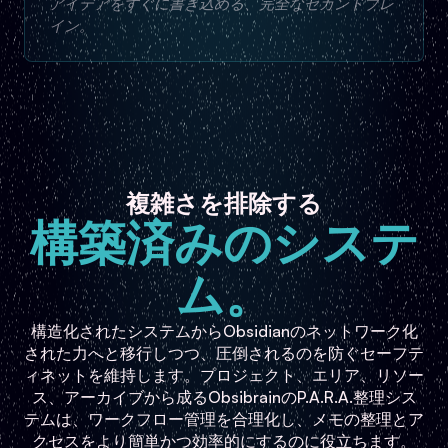
アイデアをすぐに書き込める、完全なセカンドブレ
イン。
複雑さを排除する
構築済みのシステ
ム。
構造化されたシステムからObsidianのネットワーク化
された力へと移行しつつ、圧倒されるのを防ぐセーフテ
ィネットを維持します。プロジェクト、エリア、リソー
ス、アーカイブから成るObsibrainのP.A.R.A.整理シス
テムは、ワークフロー管理を合理化し、メモの整理とア
クセスをより簡単かつ効率的にするのに役立ちます。