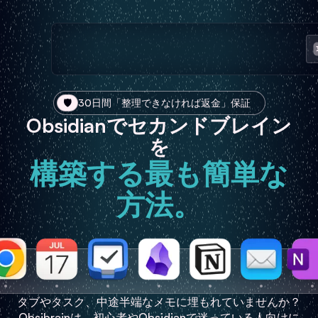
🛡️
30日間「整理できなければ返金」保証
Obsidianでセカンドブレイン
を
構築する最も簡単な
方法。
タブやタスク、中途半端なメモに埋もれていませんか？
Obsibrainは、初心者やObsidianで迷っている人向けに