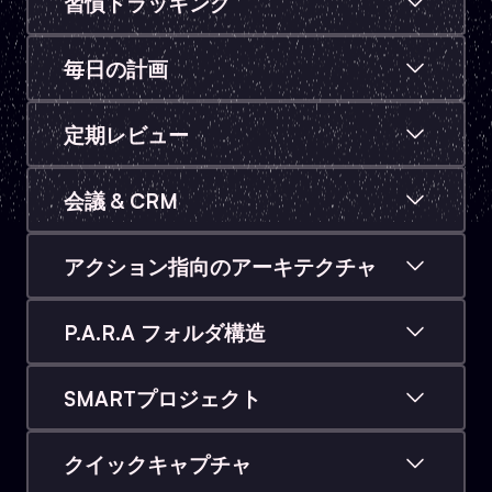
習慣トラッキング
備えた完全なタスクシステム。外部アプリなしで、
OSに直接統合されたストリーク（連続記録）、日々
すべてを把握できます。
のログ、および進捗の洞察により、習慣を構築しま
毎日の計画
す。
タスク、フォーカスポイント、ジャーナル、進捗追
跡を統合した構造化されたコマンドセンター内で毎
定期レビュー
日をスタートしましょう。すべてが長期的な目標に
ビルトインの日次、週次、月次、四半期、年次のレ
繋がっています。
ビューシステム。定期的なレビューにより、ユーザ
会議 & CRM
ーは進捗を振り返り、新しい目標を設定でき、成長
連絡先、会議、責任範囲をVault内で直接管理しま
の追跡、ギャップの特定、より良い意思決定を行う
す。Obsibrainは、財務、健康、専門的な責任などあ
のに役立ちます。進捗の長期的な記録を構築しま
アクション指向のアーキテクチャ
なたの生活の様々な側面を整理するのに役立ち、外
す。
目標 → プロジェクト → タスク。ワークフローのす
部のCRMツールなしでタスクの割り当て、メモ取
べてのピースが結びついているため、本当に重要な
り、整理を可能にします。
P.A.R.A フォルダ構造
ものに集中し続けることができます。また、
Vaultに直接組み込まれた、クリーンで業界標準の整
Obsibrainは目標に基づいたソリューションであり、
理システムを活用します。ページの高速作成のため
ユーザーが継続して目標達成に注力できるようサポ
SMARTプロジェクト
の設定済みコマンドも完備されています。
ートします。
SMART基準を使用して、明確で実行可能なプロジェ
クトを作成します。曖昧な目標はもうありません。
クイックキャプチャ
すべてが測定可能で実行可能になります。