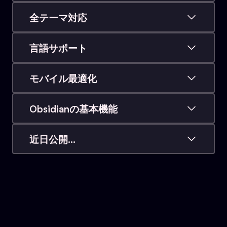
キーボードショートカット一つでアイデアを瞬時に
キャプチャ。分類は後からでOK。もうアイデアを失
全テーマ対応
うことはありません。
Obsidianのダークテーマ、ライトテーマ、およびコ
ミュニティが作成したテーマと完全に互換性があり
言語サポート
ます。
Obsidianの設定に基づいて、インターフェースとコ
マンドを自動翻訳します。もしあなたの言語がまだ
モバイル最適化
サポートされていない場合は、追加いたします。
外出先でも摩擦のない体験。モバイル向けに最適化
されたビュー、コマンド、および構造を提供しま
Obsidianの基本機能
す。
既存のVaultを壊すことはありません。すべてのネイ
ティブ機能はそのまま維持されます。高速。ローカ
近日公開...
ル。プライベート。
財務、フィットネストラッキング、さらなる自動化
モジュール、およびコミュニティ主導の拡張機能。