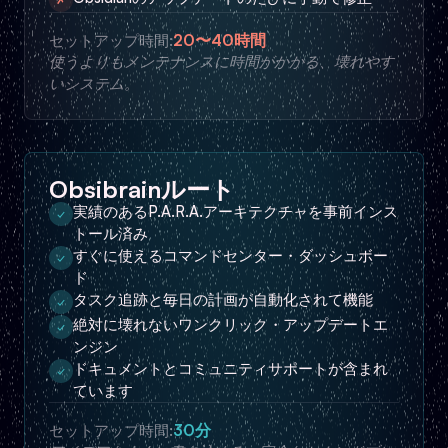
20〜40時間
セットアップ時間:
使うよりもメンテナンスに時間がかかる、壊れやす
いシステム。
Obsibrainルート
実績のあるP.A.R.A.アーキテクチャを事前インス
✓
トール済み
すぐに使えるコマンドセンター・ダッシュボー
✓
ド
タスク追跡と毎日の計画が自動化されて機能
✓
絶対に壊れないワンクリック・アップデートエ
✓
ンジン
ドキュメントとコミュニティサポートが含まれ
✓
ています
30分
セットアップ時間: