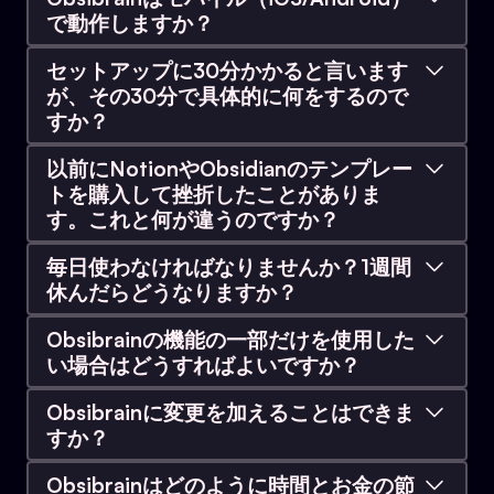
の厳選された統合です。単一のシステムのクロー
います（例外はありません）。プラグインに関す
フォルダに移動します。
で動作しますか？
とは言え、組み込みの構造に傾倒するユーザーは
ンではありません。それはすべてから導き出され
る推奨事項はシンプルです。まずObsibrainの設定
P.A.R.A.の項目（プロジェクト、エリア、リソース）が
最も早く結果を出す傾向があります。なぜなら、
はい、完全に機能します。Obsibrainは、デスクト
あった場合は、Obsibrainの組み込みコマンドとテンプ
た「結論」です。
済みプラグインスタックを基盤として始め、その
セットアップに30分かかると言います
これらの方法論は、それらがどれほどうまく連携
ップ、モバイル、タブレットのすべてのプラット
レートを使用して再作成します。これにより、適切な
後、個人的なお気に入りを徐々に追加してくださ
が、その30分で具体的に何をするので
するかを考慮して特別に選択されたものだからで
メタデータが付与され、ダッシュボードに表示される
フォームで設計およびテストされています。すべ
い。
すか？
ようになります。その後、コンテンツをこれらの新し
す。
ての機能が、コンピュータ上と同じようにスマー
い「スマート」ノートにコピー&ペーストするだけで
具体的には以下のことが行われます:
トフォンでも機能します。
以前にNotionやObsidianのテンプレー
テーマをカスタマイズしたりプラグインを追加す
す。
トを購入して挫折したことがありま
ることで、Obsibrainの体験をパーソナライズし、
以前使用していた個人的なプラグインを追加し、互換
ObsibrainのVaultをダウンロードする
同期ツールも完全にサポートされています。Apple
す。これと何が違うのですか？
ワークフローや好みに合わせることができます。
性があるか確認します。
Obsidianで開き、ライセンスキーを入力する
ユーザーの場合、iCloudがシームレスに統合され
それはもっともな懸念であり、まさにそれが
ドキュメントWikiを確認し、コアなワークフロー
毎日使わなければなりませんか？1週間
ます。Androidユーザーには、優れた無料のオープ
Notionなどのオールインワン生産性システムから
Obsibrainは特定の重複しない機能（ダッシュボー
（PARA構造、デイリープランナー、タスクマネージャ
Obsibrainがこのように構築された理由です。ほと
休んだらどうなりますか？
ンソース同期オプションがいくつかあります。少
移行する場合でも、ObsibrainはObsidian内で同様
ー）を理解する
ド、タスク管理、データベースロジックなど）に
んどのテンプレートが失敗するのは、硬直的すぎ
し検索すれば、あなたの環境に最適なものがすぐ
（オプション）既存の最も重要なメモをNotesフォルダ
の統合ワークフローを提供しつつ、より大きな柔
全く問題ありません。Obsibrainの機能はモジュー
のみプラグインを使用するため、競合はまれで
る（他人のシステムに自分の生活を無理やり当て
Obsibrainの機能の一部だけを使用した
に転送する
に見つかります。
軟性とローカルファーストのプライバシーを備え
ル式で、大部分がオプションです。役に立つもの
す。もし期待通りに機能しない場合は、ドキュメ
はめているように感じる）か、曖昧すぎる（どの
い場合はどうすればよいですか？
ています。
は使い、そうでないものは残しておいてくださ
ントWikiが段階的に解決方法を案内します。
ように使うべきか推測するしかない）ためです。
その30分が終わる頃には、単に「インストールさ
Obsibrainは完全にモジュール化されており、柔軟
い。
Obsibrainに変更を加えることはできま
れた」状態ではなく、システムを積極的に「使用
です。
または、Obsidianの組み込み機能である「別の
すか？
Obsibrainはそのバランスをとっています。最も効
している」状態になっています。それがテンプレ
Vaultを開く」を使用すると、両方のVaultを並行
タスクをスケジュールして休暇を取った場合、戻
果的なワークフローへと導くのに十分な構造化が
もちろんです！一度インストールすれば、システ
ートとオペレーティングシステムの違いです。
タスク管理とデイリープランニングのモジュール
Obsibrainはどのように時間とお金の節
して実行できるため、プレッシャーを感じること
ってきたときにそれらのタスクは他のリマインダ
なされており、同時に、あなたが実際に生活し働